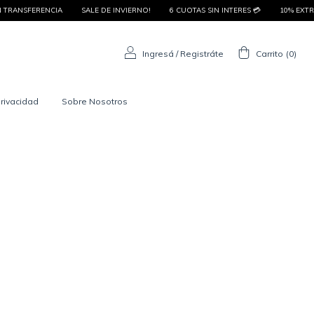
ANSFERENCIA
SALE DE INVIERNO!
6 CUOTAS SIN INTERES 💳
10% EXTRA OF
Ingresá
/
Registráte
Carrito
(
0
)
privacidad
Sobre Nosotros