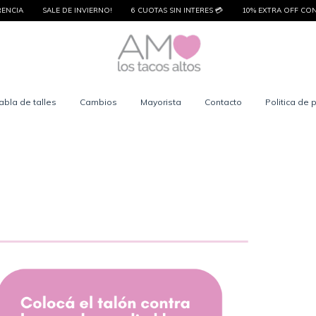
IA
SALE DE INVIERNO!
6 CUOTAS SIN INTERES 💳
10% EXTRA OFF CON TR
abla de talles
Cambios
Mayorista
Contacto
Politica de 