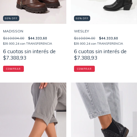
60% OFF
60% OFF
MADISSON
WESLEY
$110.834,00
$44.333,60
$110.834,00
$44.333,60
$39.900,24
con
TRANSFERENCIA
$39.900,24
con
TRANSFERENCIA
6
cuotas sin interés de
6
cuotas sin interés de
$7.388,93
$7.388,93
COMPRAR
COMPRAR