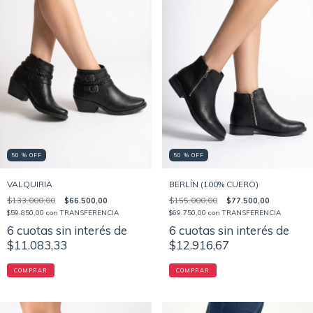
50 % OFF
50 % OFF
VALQUIRIA
BERLÍN (100% CUERO)
$133.000,00
$66.500,00
$155.000,00
$77.500,00
$59.850,00
con
TRANSFERENCIA
$69.750,00
con
TRANSFERENCIA
6
cuotas sin interés de
6
cuotas sin interés de
$11.083,33
$12.916,67
COMPRAR
COMPRAR