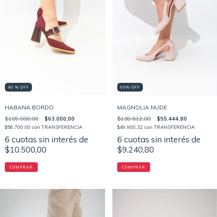
40 % OFF
60% OFF
HABANA BORDO
MAGNOLIA NUDE
$105.000,00
$63.000,00
$138.612,00
$55.444,80
$56.700,00
con
TRANSFERENCIA
$49.900,32
con
TRANSFERENCIA
6
cuotas sin interés de
6
cuotas sin interés de
$10.500,00
$9.240,80
COMPRAR
COMPRAR