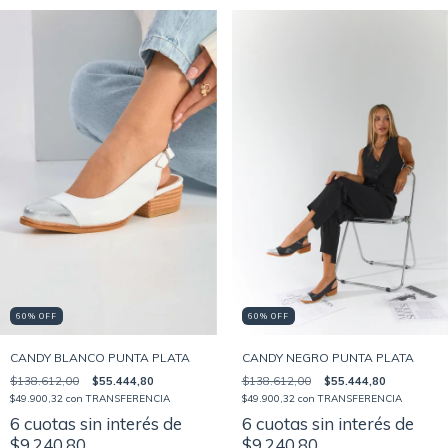
60% OFF
60% OFF
CANDY NEGRO PUNTA PLATA
CANDY BLANCO PUNTA PLATA
$138.612,00
$55.444,80
$138.612,00
$55.444,80
$49.900,32
con
TRANSFERENCIA
$49.900,32
con
TRANSFERENCIA
6
cuotas sin interés de
6
cuotas sin interés de
$9.240,80
$9.240,80