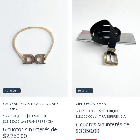
40 % OFF
40 % OFF
CADERIN ELASTIZADO DOBLE
CINTURÓN BREST
"D" ORO
$33.500,00
$20.100,00
$22.500,00
$13.500,00
$18.090,00
con
TRANSFERENCIA
$12.150,00
con
TRANSFERENCIA
6
cuotas sin interés de
6
cuotas sin interés de
$3.350,00
$2.250,00