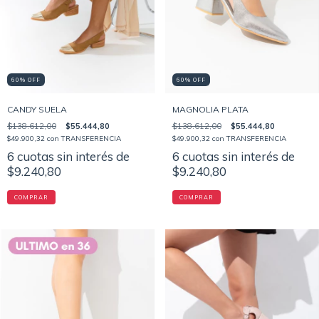
60% OFF
60% OFF
CANDY SUELA
MAGNOLIA PLATA
$138.612,00
$55.444,80
$138.612,00
$55.444,80
$49.900,32
con
TRANSFERENCIA
$49.900,32
con
TRANSFERENCIA
6
cuotas sin interés de
6
cuotas sin interés de
$9.240,80
$9.240,80
COMPRAR
COMPRAR