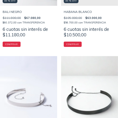
40 % OFF
40 % OFF
BALI NEGRO
HABANA BLANCO
$111.800,00
$67.080,00
$105.000,00
$63.000,00
$60.372,00
con
TRANSFERENCIA
$56.700,00
con
TRANSFERENCIA
6
cuotas sin interés de
6
cuotas sin interés de
$11.180,00
$10.500,00
COMPRAR
COMPRAR