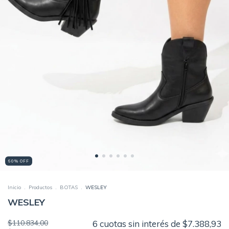
60% OFF
Inicio
.
Productos
.
BOTAS
.
WESLEY
WESLEY
$110.834,00
6
cuotas sin interés de
$7.388,93