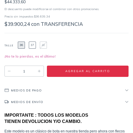
$44.333,60
El descuento puede modificarse al combinar con otras promociones.
Precio sin impuestos
$36.639,34
$39.900,24
con
TRANSFERENCIA
36
37
40
TALLE
¡No te lo pierdas, es el último!
MEDIOS DE PAGO
MEDIOS DE ENVÍO
IMPORTANTE : TODOS LOS MODELOS
TIENEN
DEVOLUCION Y/O CAMBIO.
Este modelo es un clásico de bota en nuestra tienda pero ahora con flecos