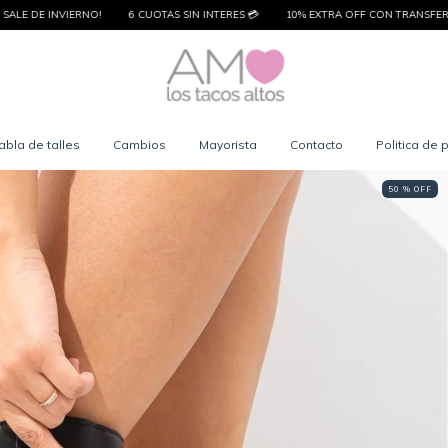
S SIN INTERES 💳
10% EXTRA OFF CON TRANSFERENCIA
SALE DE INVIERNO!
abla de talles
Cambios
Mayorista
Contacto
Politica de 
50 % OFF