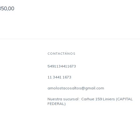
350,00
CONTACTÁNOS
5491134411673
11 3441 1673
amolostacosaltos@gmail.com
Nuestra sucursal : Carhue 159 Liniers (CAPITAL
FEDERAL)