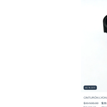
40 % OFF
CINTURÓN LYON
$33.500,00
$20