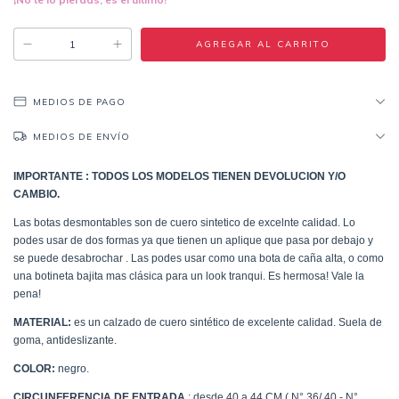
MEDIOS DE PAGO
MEDIOS DE ENVÍO
IMPORTANTE : TODOS LOS MODELOS TIENEN DEVOLUCION Y/O
CAMBIO.
Las botas desmontables son de cuero sintetico de excelnte calidad. Lo
podes usar de dos formas ya que tienen un aplique que pasa por debajo y
se puede desabrochar . Las podes usar como una bota de caña alta, o como
una botineta bajita mas clásica para un look tranqui. Es hermosa! Vale la
pena!
MATERIAL:
es un calzado de cuero sintético de excelente calidad. Suela de
goma, antideslizante.
COLOR:
negro.
CIRCUNFERENCIA DE ENTRADA
: desde 40 a 44 CM ( N° 36/ 40 - N°