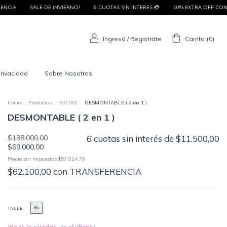
6 CUOTAS SIN INTERES 💳
10% EXTRA OFF CON TRANSFERENCIA
SALE DE I
Ingresá
/
Registráte
Carrito
(
0
)
privacidad
Sobre Nosotros
Inicio
.
Productos
.
BOTAS
.
DESMONTABLE ( 2 en 1 )
DESMONTABLE ( 2 en 1 )
$138.000,00
6
cuotas sin interés de
$11.500,00
$69.000,00
Precio sin impuestos
$57.024,79
$62.100,00
con
TRANSFERENCIA
36
TALLE
¡No te lo pierdas, es el último!