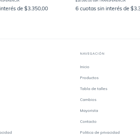
NSFERENCIA
$18.090,00
con
TRANSFERENCIA
 interés de
$3.350,00
6
cuotas sin interés de
$3.
NAVEGACIÓN
Inicio
Productos
Tabla de talles
Cambios
Mayorista
Contacto
vacidad
Politica de privacidad